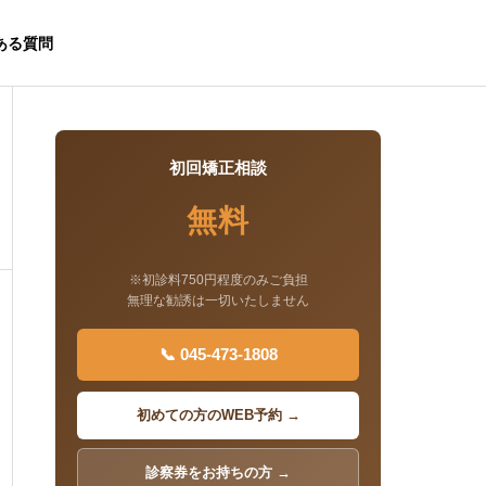
ある質問
初回矯正相談
無料
※初診料750円程度のみご負担
無理な勧誘は一切いたしません
📞 045-473-1808
初めての方のWEB予約 →
診察券をお持ちの方 →