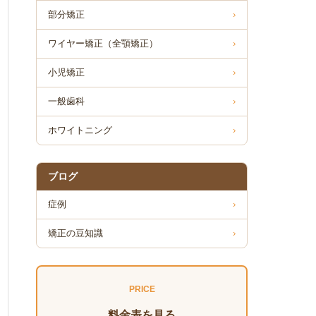
部分矯正
›
ワイヤー矯正（全顎矯正）
›
小児矯正
›
一般歯科
›
ホワイトニング
›
ブログ
症例
›
矯正の豆知識
›
PRICE
料金表を見る