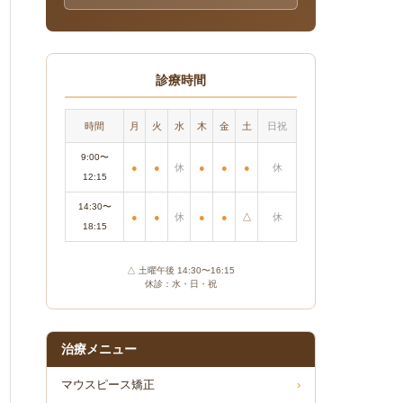
診療時間
時間
月
火
水
木
金
土
日祝
9:00〜
●
●
休
●
●
●
休
12:15
14:30〜
●
●
休
●
●
△
休
18:15
△ 土曜午後 14:30〜16:15
休診：水・日・祝
治療メニュー
マウスピース矯正
›