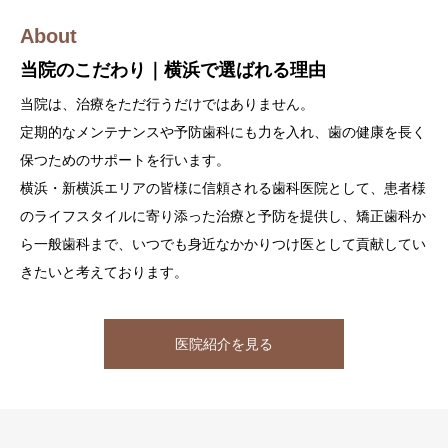
矯正治療は、見た目の改善だけでなく、口腔の健康を守るために
About
も非常に重要です。
当院のこだわり｜横浜で選ばれる理由
当院では、マウスピース矯正・部分矯正・全顎矯正・小児矯正ま
Doctor
当院は、治療をただ行うだけではありません。
で幅広く対応しており、専門スタッフが丁寧にカウンセリングを
院長挨拶
定期的なメンテナンスや予防歯科にも力を入れ、歯の健康を長く
行い、安心して治療を受けていただける環境を整えております。
保つためのサポートを行います。
当院のホームページにお越しいただきありがとうございます。
「矯正は費用が高い」と思われている方も、まずはお気軽にご相
横浜・新横浜エリアの皆様に信頼される歯科医院として、患者様
私たちは、患者様一人ひとりに丁寧な診療を心がけ、安心して治
談ください。
のライフスタイルに寄り添った治療と予防を提供し、矯正歯科か
療を受けていただける環境を整えています。
患者様一人ひとりに合ったプランで、無理のない矯正治療をご提
ら一般歯科まで、いつでも身近なかかりつけ医として貢献してい
お口の健康は全身の健康にも大きく影響します。
案します。
きたいと考えております。
歯が痛い、歯並びが気になる、ホワイトニングに興味があるな
ど、どんな小さなお悩みでもお気軽にご相談ください。
横浜の矯正歯科治療を見る
横浜・新横浜エリアの皆様のお口の健康を、全力でサポートいた
医院紹介を見る
します。
院長 小屋敷 英樹