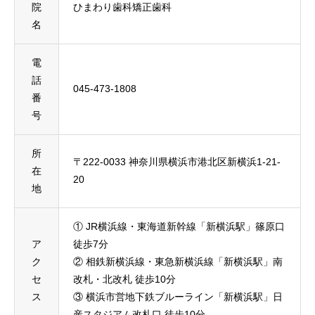
院
ひまわり歯科矯正歯科
名
電
話
045-473-1808
番
号
所
〒222-0033 神奈川県横浜市港北区新横浜1-21-
在
20
地
① JR横浜線・東海道新幹線「新横浜駅」篠原口
ア
徒歩7分
ク
② 相鉄新横浜線・東急新横浜線「新横浜駅」南
セ
改札・北改札 徒歩10分
ス
③ 横浜市営地下鉄ブルーライン「新横浜駅」日
産スタジアム改札口 徒歩10分