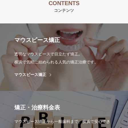
CONTENTS
コンテンツ
院長紹介を見る
マウスピース矯正
透明なマウスピースで目立たず矯正。
横浜で気軽に始められる人気の矯正治療です。
マウスピース矯正
矯正・治療料金表
マウスピース矯正から一般歯科まで、横浜で安心でき