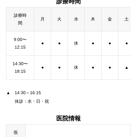
診療時間
診療時
月
火
水
木
金
土
間
9:00〜
●
●
休
●
●
●
12:15
14:30〜
●
●
休
●
●
▲
18:15
▲ 14:30～16:15
休診：水・日・祝
医院情報
医