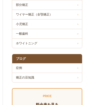
部分矯正
›
ワイヤー矯正（全顎矯正）
›
小児矯正
›
一般歯科
›
ホワイトニング
›
ブログ
症例
›
矯正の豆知識
›
PRICE
料金表を見る