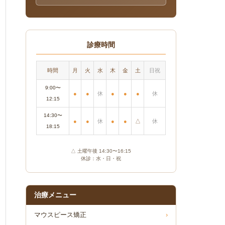
診療時間
時間
月
火
水
木
金
土
日祝
9:00〜
●
●
休
●
●
●
休
12:15
14:30〜
●
●
休
●
●
△
休
18:15
△ 土曜午後 14:30〜16:15
休診：水・日・祝
治療メニュー
マウスピース矯正
›