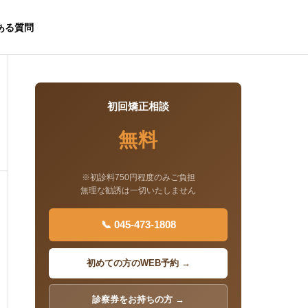
ある質問
初回矯正相談
無料
※初診料750円程度のみご負担
無理な勧誘は一切いたしません
📞 045-473-1808
初めての方のWEB予約 →
診察券をお持ちの方 →