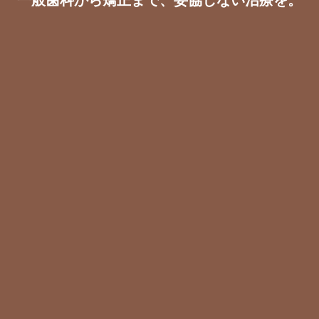
一般歯科から矯正まで、妥協しない治療を。
透明なマウスピースで目立たず矯正。
横浜で気軽に始められる人気の矯正治療です。
マウスピース矯正
矯正・治療料金表
マウスピース矯正から一般歯科まで、横浜で安心でき
る明確な料金をご案内します。
矯正・治療料金表